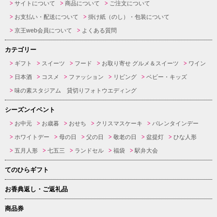
サイトについて
商品について
ご注文について
お支払い・配送について
掛け紙（のし）・包装について
京王web会員について
よくある質問
カテゴリー
ギフト
スイーツ
フード
お取り寄せ グルメ＆スイーツ
ワイン
日本酒
コスメ
ファッション
リビング
ベビー・キッズ
味の素スタジアム 貸切りフォトウエディング
シーズンイベント
お中元
お歳暮
おせち
クリスマスケーキ
バレンタインデー
ホワイトデー
母の日
父の日
敬老の日
盆提灯
ひな人形
五月人形
七五三
ランドセル
福袋
駅弁大会
てのひらギフト
お香典返し・ご返礼品
商品券