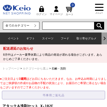
0
メニュー
マイページ
ログイン
カート
イベント
ギフト
スイーツ
フード
取り寄せグルメ
ワ
配送遅延のお知らせ
8月中はメーカー夏季休業により商品の発送が遅れる場合がございます。あら
かじめご了承くださいませ。
トップページ
カテゴリーから選ぶ
石鹸・洗剤
●ご注文日より
3週間
ほどお日にちをいただきます。なお、お申込み時期によりまし
てはご挨拶状の作成やお品物の手配の状況により、お届日のご希望に添えない場合
もございますのでご了承くださいませ。
アタック＆洗剤セット X-102E