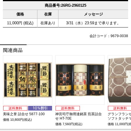
商品番号:26RG-2960125
価格
在庫
メッセージ
11,000円 (税込)
在庫あり
3/31（水）23:59まで承ります。
会計コード：9679-0038
美味之誉 詰合せ 5877-100
神宮司庁御用達銘茶 煎茶詰合
グランフランセ
せ HT-70E
ソフトタッチ
価格
10,800
円(税込)
価格
7,560
円(税込)
価格
11,000
円(