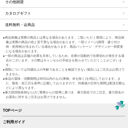
その他雑貨
カタログギフト
送料無料・込商品
●商品画像は実際の商品とは異なる場合があります。ご覧いただく環境により、商品画
像は実際の商品の色と若干異なる場合があります。一部イメージ(調理・盛り付け
例・使用例)が含まれている場合があります。商品パッケージ・デザインが一部変更
になる場合があります。
●一部の商品は店舗の在庫を共有しているため、在庫が流動的で在庫切れが発生する場
合がございます。その際はキャンセルの手続きを取らせていただくことがございま
す。
●酒類については20歳以上の年齢であることを確認できない場合にはご注文はお受けで
きません。
●食品の賞味・消費期間は90日以内のもの(果物、米を除く)を明記しております。ま
た、製造・加工日を基準に記載しておりますので、到着後の日持ち期間は配送日数な
どにより異なります。
●暴力団排除条例ならびに警察からの指導に基づき、暴力団名でのご注文、暴力団名の
お届先に対するご注文はお受けできません。
TOPページ
ご利用ガイド