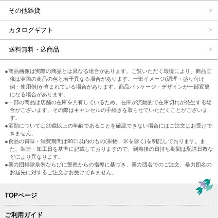
その他雑貨
カタログギフト
送料無料・込商品
●商品画像は実際の商品とは異なる場合があります。ご覧いただく環境により、商品画
像は実際の商品の色と若干異なる場合があります。一部イメージ(調理・盛り付け
例・使用例)が含まれている場合があります。商品パッケージ・デザインが一部変更
になる場合があります。
●一部の商品は店舗の在庫を共有しているため、在庫が流動的で在庫切れが発生する場
合がございます。その際はキャンセルの手続きを取らせていただくことがございま
す。
●酒類については20歳以上の年齢であることを確認できない場合にはご注文はお受けで
きません。
●食品の賞味・消費期間は90日以内のもの(果物、米を除く)を明記しております。ま
た、製造・加工日を基準に記載しておりますので、到着後の日持ち期間は配送日数な
どにより異なります。
●暴力団排除条例ならびに警察からの指導に基づき、暴力団名でのご注文、暴力団名の
お届先に対するご注文はお受けできません。
TOPページ
ご利用ガイド