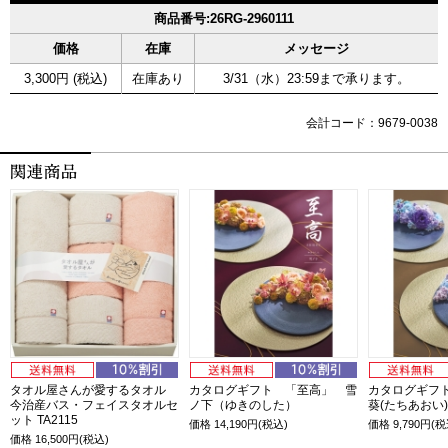
商品番号:26RG-2960111
価格
在庫
メッセージ
3,300円 (税込)
在庫あり
3/31（水）23:59まで承ります。
会計コード：9679-0038
タオル屋さんが愛するタオル
カタログギフト 「至高」 雪
カタログギフ
今治産バス・フェイスタオルセ
ノ下（ゆきのした）
葵(たちあおい
ット TA2115
価格
14,190
円(税込)
価格
9,790
円(税
価格
16,500
円(税込)