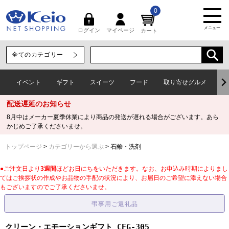
0
メニュー
マイページ
ログイン
カート
イベント
ギフト
スイーツ
フード
取り寄せグルメ
ワ
配送遅延のお知らせ
8月中はメーカー夏季休業により商品の発送が遅れる場合がございます。あら
かじめご了承くださいませ。
トップページ
カテゴリーから選ぶ
石鹸・洗剤
●ご注文日より
3週間
ほどお日にちをいただきます。なお、お申込み時期によりまし
てはご挨拶状の作成やお品物の手配の状況により、お届日のご希望に添えない場合
もございますのでご了承くださいませ。
クリーン・エモーションギフト CEG-305