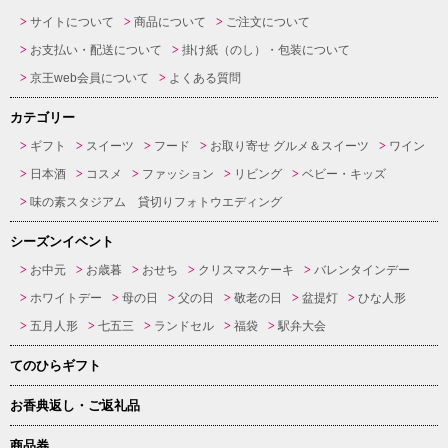
サイトについて
商品について
ご注文について
お支払い・配送について
掛け紙（のし）・包装について
京王web会員について
よくある質問
カテゴリー
ギフト
スイーツ
フード
お取り寄せ グルメ＆スイーツ
ワイン
日本酒
コスメ
ファッション
リビング
ベビー・キッズ
味の素スタジアム 貸切りフォトウエディング
シーズンイベント
お中元
お歳暮
おせち
クリスマスケーキ
バレンタインデー
ホワイトデー
母の日
父の日
敬老の日
盆提灯
ひな人形
五月人形
七五三
ランドセル
福袋
駅弁大会
てのひらギフト
お香典返し・ご返礼品
商品券