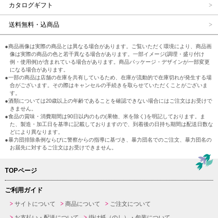
カタログギフト
送料無料・込商品
●商品画像は実際の商品とは異なる場合があります。ご覧いただく環境により、商品画
像は実際の商品の色と若干異なる場合があります。一部イメージ(調理・盛り付け
例・使用例)が含まれている場合があります。商品パッケージ・デザインが一部変更
になる場合があります。
●一部の商品は店舗の在庫を共有しているため、在庫が流動的で在庫切れが発生する場
合がございます。その際はキャンセルの手続きを取らせていただくことがございま
す。
●酒類については20歳以上の年齢であることを確認できない場合にはご注文はお受けで
きません。
●食品の賞味・消費期間は90日以内のもの(果物、米を除く)を明記しております。ま
た、製造・加工日を基準に記載しておりますので、到着後の日持ち期間は配送日数な
どにより異なります。
●暴力団排除条例ならびに警察からの指導に基づき、暴力団名でのご注文、暴力団名の
お届先に対するご注文はお受けできません。
TOPページ
ご利用ガイド
サイトについて
商品について
ご注文について
お支払い・配送について
掛け紙（のし）・包装について