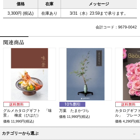
価格
在庫
メッセージ
3,300円 (税込)
在庫あり
3/31（水）23:59まで承ります。
会計コード：9679-0042
グルメカタログギフト 「味
万葉 たまかづら
カタログギフ
景」 檜皮（ひはだ）
ル」 フレー
価格
11,990
円(税込)
価格
11,990
円(税込)
価格
4,290
円(税
カテゴリーから選ぶ