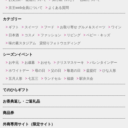
京王web会員について
よくある質問
カテゴリー
ギフト
スイーツ
フード
お取り寄せ グルメ＆スイーツ
ワイン
日本酒
コスメ
ファッション
リビング
ベビー・キッズ
味の素スタジアム 貸切りフォトウエディング
シーズンイベント
お中元
お歳暮
おせち
クリスマスケーキ
バレンタインデー
ホワイトデー
母の日
父の日
敬老の日
盆提灯
ひな人形
五月人形
七五三
ランドセル
福袋
駅弁大会
てのひらギフト
お香典返し・ご返礼品
商品券
外商専用サイト（限定サイト）