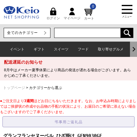
0
メニュー
マイページ
ログイン
カート
イベント
ギフト
スイーツ
フード
取り寄せグルメ
ワ
配送遅延のお知らせ
8月中はメーカー夏季休業により商品の発送が遅れる場合がございます。あら
かじめご了承くださいませ。
トップページ
カテゴリーから選ぶ
●ご注文日より
3週間
ほどお日にちをいただきます。なお、お申込み時期によりまし
てはご挨拶状の作成やお品物の手配の状況により、お届日のご希望に添えない場合
もございますのでご了承くださいませ。
グランフランセヌーベル ひざ掛け GFN9030GE