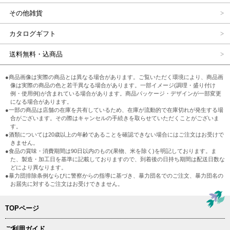
その他雑貨
カタログギフト
送料無料・込商品
●商品画像は実際の商品とは異なる場合があります。ご覧いただく環境により、商品画
像は実際の商品の色と若干異なる場合があります。一部イメージ(調理・盛り付け
例・使用例)が含まれている場合があります。商品パッケージ・デザインが一部変更
になる場合があります。
●一部の商品は店舗の在庫を共有しているため、在庫が流動的で在庫切れが発生する場
合がございます。その際はキャンセルの手続きを取らせていただくことがございま
す。
●酒類については20歳以上の年齢であることを確認できない場合にはご注文はお受けで
きません。
●食品の賞味・消費期間は90日以内のもの(果物、米を除く)を明記しております。ま
た、製造・加工日を基準に記載しておりますので、到着後の日持ち期間は配送日数な
どにより異なります。
●暴力団排除条例ならびに警察からの指導に基づき、暴力団名でのご注文、暴力団名の
お届先に対するご注文はお受けできません。
TOPページ
ご利用ガイド