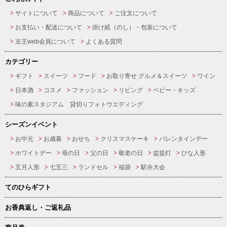
サイトについて
商品について
ご注文について
お支払い・配送について
掛け紙（のし）・包装について
京王web会員について
よくある質問
カテゴリー
ギフト
スイーツ
フード
お取り寄せ グルメ＆スイーツ
ワイン
日本酒
コスメ
ファッション
リビング
ベビー・キッズ
味の素スタジアム 貸切りフォトウエディング
シーズンイベント
お中元
お歳暮
おせち
クリスマスケーキ
バレンタインデー
ホワイトデー
母の日
父の日
敬老の日
盆提灯
ひな人形
五月人形
七五三
ランドセル
福袋
駅弁大会
てのひらギフト
お香典返し・ご返礼品