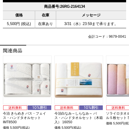
商品番号:26RG-2164134
価格
在庫
メッセージ
5,500円 (税込)
在庫あり
3/31（水）23:59まで承ります。
会計コード：9679-0041
今治 きらめき バス・フェイ
今治白なみ～しらなみ～ バ
ソライロタオル
ス・ハンドタオルセット
ス・ハンドタオルセット（木箱
ル５枚セット S
IMT8500
入） 16050
価格
5,500
円(税
価格
5,500
円(税込)
価格
5,500
円(税込)