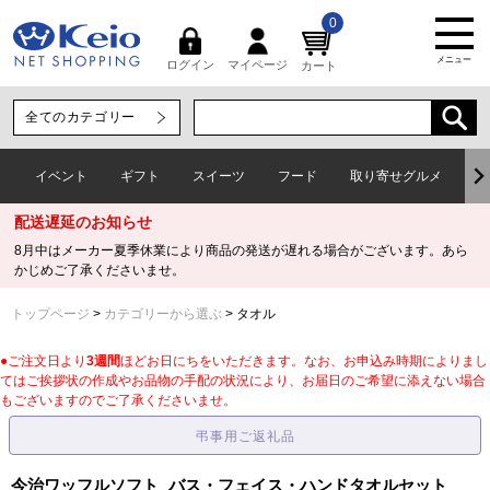
0
メニュー
マイページ
ログイン
カート
イベント
ギフト
スイーツ
フード
取り寄せグルメ
ワ
配送遅延のお知らせ
8月中はメーカー夏季休業により商品の発送が遅れる場合がございます。あら
かじめご了承くださいませ。
トップページ
カテゴリーから選ぶ
タオル
●ご注文日より
3週間
ほどお日にちをいただきます。なお、お申込み時期によりまし
てはご挨拶状の作成やお品物の手配の状況により、お届日のご希望に添えない場合
もございますのでご了承くださいませ。
今治ワッフルソフト バス・フェイス・ハンドタオルセット