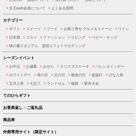
京王web会員について
よくある質問
カテゴリー
ギフト
スイーツ
フード
お取り寄せ グルメ＆スイーツ
ワイン
日本酒
コスメ
ファッション
リビング
ベビー・キッズ
味の素スタジアム 貸切りフォトウエディング
シーズンイベント
お中元
お歳暮
おせち
クリスマスケーキ
バレンタインデー
ホワイトデー
母の日
父の日
敬老の日
盆提灯
ひな人形
五月人形
七五三
ランドセル
福袋
駅弁大会
てのひらギフト
お香典返し・ご返礼品
商品券
外商専用サイト（限定サイト）