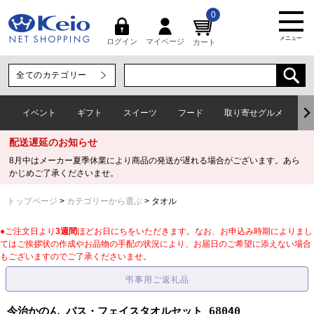
0
メニュー
マイページ
ログイン
カート
イベント
ギフト
スイーツ
フード
取り寄せグルメ
ワ
配送遅延のお知らせ
8月中はメーカー夏季休業により商品の発送が遅れる場合がございます。あら
かじめご了承くださいませ。
トップページ
カテゴリーから選ぶ
タオル
●ご注文日より
3週間
ほどお日にちをいただきます。なお、お申込み時期によりまし
てはご挨拶状の作成やお品物の手配の状況により、お届日のご希望に添えない場合
もございますのでご了承くださいませ。
今治かのん バス・フェイスタオルセット 68040