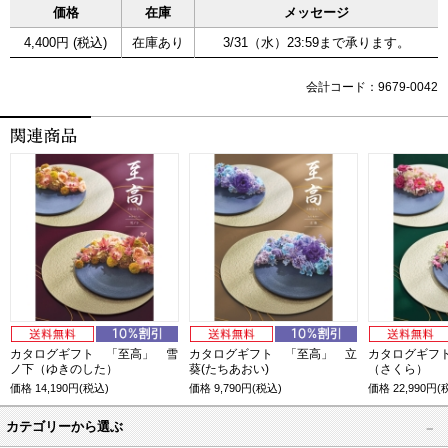
価格
在庫
メッセージ
4,400円 (税込)
在庫あり
3/31（水）23:59まで承ります。
会計コード：9679-0042
カタログギフト 「至高」 雪
カタログギフト 「至高」 立
カタログギフ
ノ下（ゆきのした）
葵(たちあおい)
（さくら）
価格
14,190
円(税込)
価格
9,790
円(税込)
価格
22,990
円(
カテゴリーから選ぶ