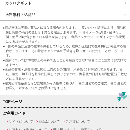
カタログギフト
送料無料・込商品
●商品画像は実際の商品とは異なる場合があります。ご覧いただく環境により、商品画
像は実際の商品の色と若干異なる場合があります。一部イメージ(調理・盛り付け
例・使用例)が含まれている場合があります。商品パッケージ・デザインが一部変更
になる場合があります。
●一部の商品は店舗の在庫を共有しているため、在庫が流動的で在庫切れが発生する場
合がございます。その際はキャンセルの手続きを取らせていただくことがございま
す。
●酒類については20歳以上の年齢であることを確認できない場合にはご注文はお受けで
きません。
●食品の賞味・消費期間は90日以内のもの(果物、米を除く)を明記しております。ま
た、製造・加工日を基準に記載しておりますので、到着後の日持ち期間は配送日数な
どにより異なります。
●暴力団排除条例ならびに警察からの指導に基づき、暴力団名でのご注文、暴力団名の
お届先に対するご注文はお受けできません。
TOPページ
ご利用ガイド
サイトについて
商品について
ご注文について
お支払い・配送について
掛け紙（のし）・包装について