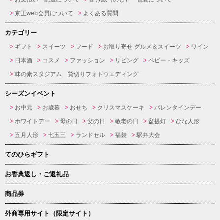
京王web会員について
よくある質問
カテゴリー
ギフト
スイーツ
フード
お取り寄せ グルメ＆スイーツ
ワイン
日本酒
コスメ
ファッション
リビング
ベビー・キッズ
味の素スタジアム 貸切りフォトウエディング
シーズンイベント
お中元
お歳暮
おせち
クリスマスケーキ
バレンタインデー
ホワイトデー
母の日
父の日
敬老の日
盆提灯
ひな人形
五月人形
七五三
ランドセル
福袋
駅弁大会
てのひらギフト
お香典返し・ご返礼品
商品券
外商専用サイト（限定サイト）