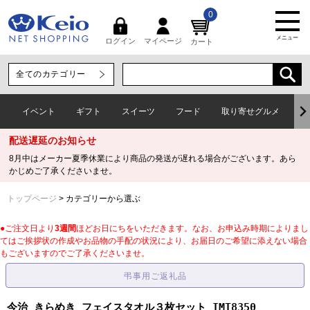
0
メニュー
マイページ
ログイン
カート
イベント
ギフト
スイーツ
フード
取り寄せグルメ
ワ
配送遅延のお知らせ
8月中はメーカー夏季休業により商品の発送が遅れる場合がございます。あら
かじめご了承くださいませ。
トップページ
カテゴリーから選ぶ
●ご注文日より
3週間
ほどお日にちをいただきます。なお、お申込み時期によりまし
てはご挨拶状の作成やお品物の手配の状況により、お届日のご希望に添えない場合
もございますのでご了承くださいませ。
今治 きらめき フェイスタオル３枚セット IMT8350