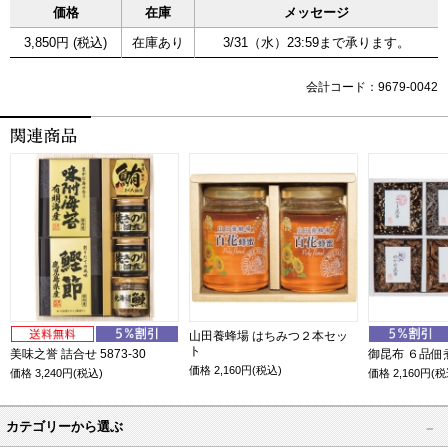
価格
在庫
メッセージ
3,850円 (税込)
在庫あり
3/31（水）23:59まで承ります。
会計コード：9679-0042
山田養蜂場 はちみつ２本セッ
ト
美味之誉 詰合せ 5873-30
御昆布 ６品佃煮
価格
2,160
円(税込)
価格
3,240
円(税込)
価格
2,160
円(税
カテゴリーから選ぶ