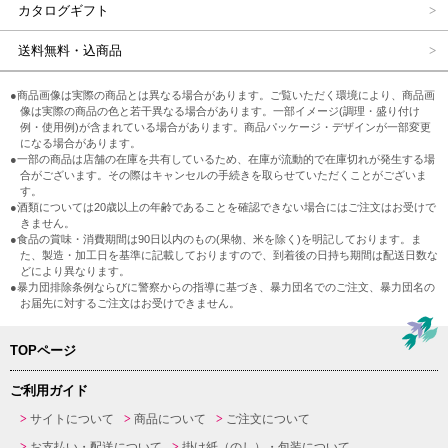
カタログギフト
送料無料・込商品
●商品画像は実際の商品とは異なる場合があります。ご覧いただく環境により、商品画
像は実際の商品の色と若干異なる場合があります。一部イメージ(調理・盛り付け
例・使用例)が含まれている場合があります。商品パッケージ・デザインが一部変更
になる場合があります。
●一部の商品は店舗の在庫を共有しているため、在庫が流動的で在庫切れが発生する場
合がございます。その際はキャンセルの手続きを取らせていただくことがございま
す。
●酒類については20歳以上の年齢であることを確認できない場合にはご注文はお受けで
きません。
●食品の賞味・消費期間は90日以内のもの(果物、米を除く)を明記しております。ま
た、製造・加工日を基準に記載しておりますので、到着後の日持ち期間は配送日数な
どにより異なります。
●暴力団排除条例ならびに警察からの指導に基づき、暴力団名でのご注文、暴力団名の
お届先に対するご注文はお受けできません。
TOPページ
ご利用ガイド
サイトについて
商品について
ご注文について
お支払い・配送について
掛け紙（のし）・包装について