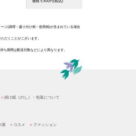
価格
5,400
円(税込)
ージ(調理・盛り付け例・使用例)が含まれている場合
いただくことがございます。
日持ち期間は配送日数などにより異なります。
掛け紙（のし）・包装について
本酒
コスメ
ファッション