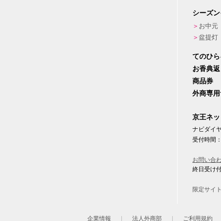
シーズン
お中元
盆提灯
てのひら
お香典返
商品券
外商専用
京王ネッ
ナビダイヤル
受付時間：
お問い合
終日受け
限定サイ
企業情報
法人外商部
ご利用規約