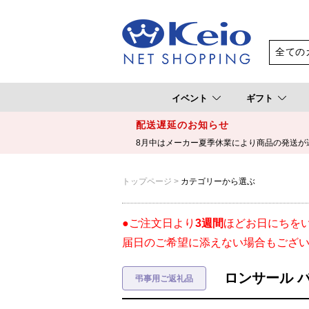
イベント
ギフト
配送遅延のお知らせ
8月中はメーカー夏季休業により商品の発送が
トップページ
カテゴリーから選ぶ
●ご注文日より
3週間
ほどお日にちを
届日のご希望に添えない場合もござ
ロンサール バ