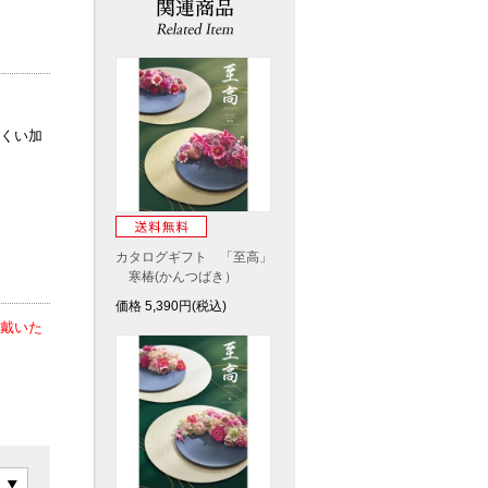
くい加
カタログギフト 「至高」
寒椿(かんつばき）
価格
5,390
円(税込)
戴いた