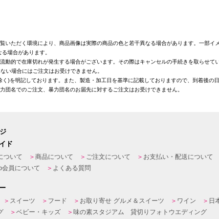
覧いただく環境により、商品画像は実際の商品の色と若干異なる場合があります。一部イメ
なる場合があります。
が流動的で在庫切れが発生する場合がございます。その際はキャンセルの手続きを取らせて
きない場合にはご注文はお受けできません。
を除く)を明記しております。また、製造・加工日を基準に記載しておりますので、到着後の
暴力団名でのご注文、暴力団名のお届先に対するご注文はお受けできません。
ージ
イド
について
商品について
ご注文について
お支払い・配送について
eb会員について
よくある質問
ー
スイーツ
フード
お取り寄せ グルメ＆スイーツ
ワイン
日
グ
ベビー・キッズ
味の素スタジアム 貸切りフォトウエディング