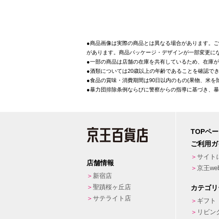
●商品画像は実際の商品とは異なる場合があります。ご
があります。商品パッケージ・デザインが一部変更に
●一部の商品は店舗の在庫を共有しているため、在庫
●酒類については20歳以上の年齢であることを確認で
●食品の賞味・消費期間は90日以内のもの(果物、米
●暴力団排除条例ならびに警察からの指導に基づき、
TOPペ
ご利用ガ
サイト
店舗情報
京王w
新宿店
聖蹟桜ヶ丘店
カテゴリ
サテライト店
ギフト
リビン