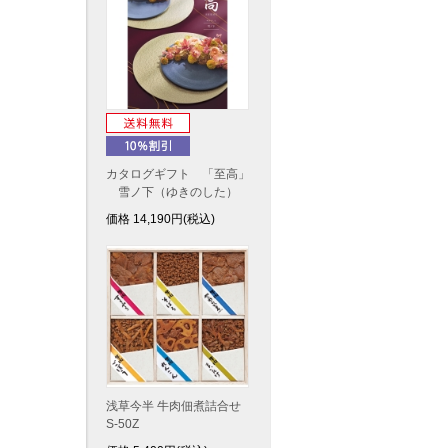
カタログギフト 「至高」
雪ノ下（ゆきのした）
価格
14,190
円(税込)
浅草今半 牛肉佃煮詰合せ
S-50Z