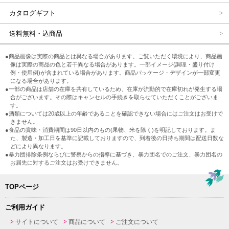
カタログギフト
送料無料・込商品
●商品画像は実際の商品とは異なる場合があります。ご覧いただく環境により、商品画
像は実際の商品の色と若干異なる場合があります。一部イメージ(調理・盛り付け
例・使用例)が含まれている場合があります。商品パッケージ・デザインが一部変更
になる場合があります。
●一部の商品は店舗の在庫を共有しているため、在庫が流動的で在庫切れが発生する場
合がございます。その際はキャンセルの手続きを取らせていただくことがございま
す。
●酒類については20歳以上の年齢であることを確認できない場合にはご注文はお受けで
きません。
●食品の賞味・消費期間は90日以内のもの(果物、米を除く)を明記しております。ま
た、製造・加工日を基準に記載しておりますので、到着後の日持ち期間は配送日数な
どにより異なります。
●暴力団排除条例ならびに警察からの指導に基づき、暴力団名でのご注文、暴力団名の
お届先に対するご注文はお受けできません。
TOPページ
ご利用ガイド
サイトについて
商品について
ご注文について