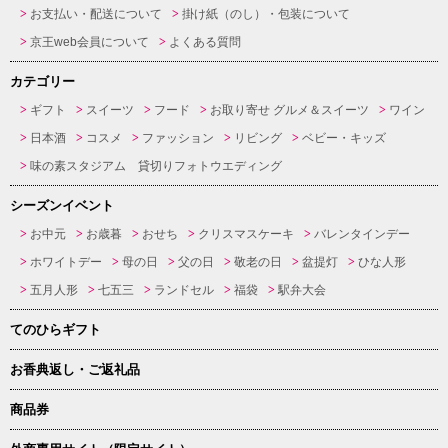
お支払い・配送について
掛け紙（のし）・包装について
京王web会員について
よくある質問
カテゴリー
ギフト
スイーツ
フード
お取り寄せ グルメ＆スイーツ
ワイン
日本酒
コスメ
ファッション
リビング
ベビー・キッズ
味の素スタジアム 貸切りフォトウエディング
シーズンイベント
お中元
お歳暮
おせち
クリスマスケーキ
バレンタインデー
ホワイトデー
母の日
父の日
敬老の日
盆提灯
ひな人形
五月人形
七五三
ランドセル
福袋
駅弁大会
てのひらギフト
お香典返し・ご返礼品
商品券