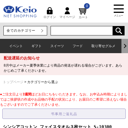
0
メニュー
マイページ
ログイン
カート
イベント
ギフト
スイーツ
フード
取り寄せグルメ
ワ
配送遅延のお知らせ
8月中はメーカー夏季休業により商品の発送が遅れる場合がございます。あら
かじめご了承くださいませ。
トップページ
カテゴリーから選ぶ
●ご注文日より
3週間
ほどお日にちをいただきます。なお、お申込み時期によりまし
てはご挨拶状の作成やお品物の手配の状況により、お届日のご希望に添えない場合
もございますのでご了承くださいませ。
シンシアコットン フェイスタオル３枚セット S-10300