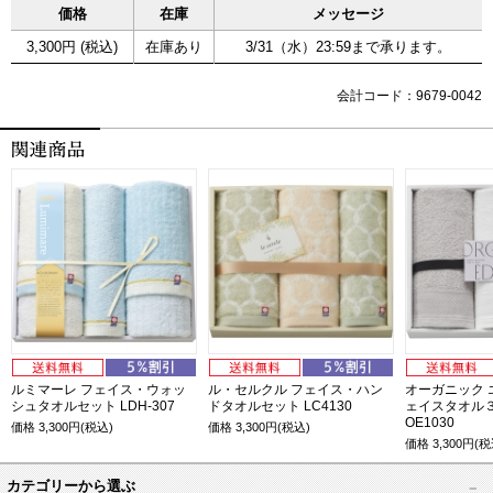
価格
在庫
メッセージ
3,300円 (税込)
在庫あり
3/31（水）23:59まで承ります。
会計コード：9679-0042
ルミマーレ フェイス・ウォッ
ル・セルクル フェイス・ハン
オーガニック 
シュタオルセット LDH-307
ドタオルセット LC4130
ェイスタオル
OE1030
価格
3,300
円(税込)
価格
3,300
円(税込)
価格
3,300
円(税
カテゴリーから選ぶ