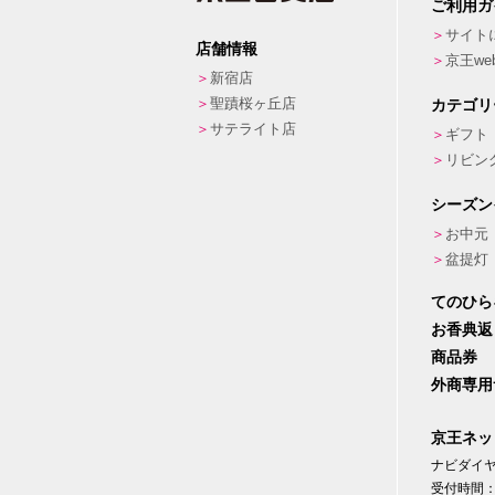
ご利用ガ
サイト
店舗情報
京王w
新宿店
聖蹟桜ヶ丘店
カテゴリ
サテライト店
ギフト
リビン
シーズン
お中元
盆提灯
てのひら
お香典返
商品券
外商専用
京王ネッ
ナビダイヤル
受付時間：