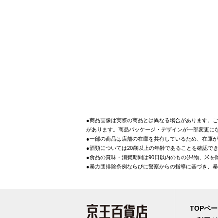
●商品画像は実際の商品とは異なる場合があります。ご
があります。商品パッケージ・デザインが一部変更に
●一部の商品は店舗の在庫を共有しているため、在庫
●酒類については20歳以上の年齢であることを確認で
●食品の賞味・消費期間は90日以内のもの(果物、米
●暴力団排除条例ならびに警察からの指導に基づき、
TOPペ