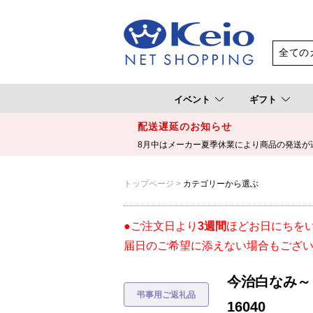
イベント
ギフト
配送遅延のお知らせ
8月中はメーカー夏季休業により商品の発送が
トップページ
カテゴリーから選ぶ
●ご注文日より
3週間
ほどお日にちを
届日のご希望に添えない場合もござ
今治白なみ～
16040