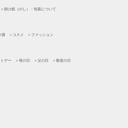
掛け紙（のし）・包装について
本酒
コスメ
ファッション
イトデー
母の日
父の日
敬老の日