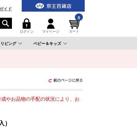
ガイド
0
カート
ログイン
マイページ
リビング
ベビー＆キッズ
。
作成やお品物の手配の状況により、お
入）