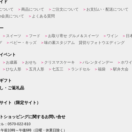
イド
について
商品について
ご注文について
お支払い・配送について
eb会員について
よくある質問
ー
スイーツ
フード
お取り寄せ グルメ＆スイーツ
ワイン
日
グ
ベビー・キッズ
味の素スタジアム 貸切りフォトウエディング
イベント
お歳暮
おせち
クリスマスケーキ
バレンタインデー
ホワ
ひな人形
五月人形
七五三
ランドセル
福袋
駅弁大会
ギフト
し・ご返礼品
サイト（限定サイト）
トショッピングに関するお問い合せ
：0570-022-810
午前10時～午後6時（日曜・休業日除く）