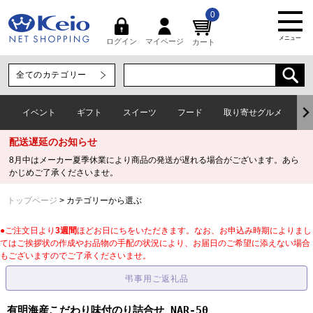
0
メニュー
マイページ
ログイン
カート
イベント
ギフト
スイーツ
フード
取り寄せグルメ
ワ
配送遅延のお知らせ
8月中はメーカー夏季休業により商品の発送が遅れる場合がございます。あら
かじめご了承くださいませ。
トップページ
カテゴリーから選ぶ
●ご注文日より
3週間
ほどお日にちをいただきます。なお、お申込み時期によりまし
てはご挨拶状の作成やお品物の手配の状況により、お届日のご希望に添えない場合
もございますのでご了承くださいませ。
有明海産こだわり味付のり詰合せ NAR-50