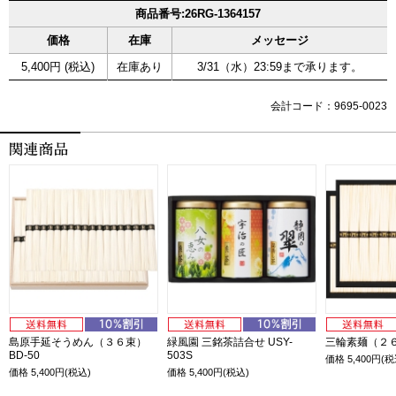
商品番号:26RG-1364157
価格
在庫
メッセージ
5,400円 (税込)
在庫あり
3/31（水）23:59まで承ります。
会計コード：9695-0023
島原手延そうめん（３６束）
緑風園 三銘茶詰合せ USY-
三輪素麺（２６束
BD-50
503S
価格
5,400
円(税
価格
5,400
円(税込)
価格
5,400
円(税込)