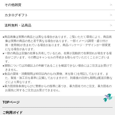
その他雑貨
カタログギフト
送料無料・込商品
●商品画像は実際の商品とは異なる場合があります。ご覧いただく環境により、商品画
像は実際の商品の色と若干異なる場合があります。一部イメージ(調理・盛り付け
例・使用例)が含まれている場合があります。商品パッケージ・デザインが一部変更
になる場合があります。
●一部の商品は店舗の在庫を共有しているため、在庫が流動的で在庫切れが発生する場
合がございます。その際はキャンセルの手続きを取らせていただくことがございま
す。
●酒類については20歳以上の年齢であることを確認できない場合にはご注文はお受けで
きません。
●食品の賞味・消費期間は90日以内のもの(果物、米を除く)を明記しております。ま
た、製造・加工日を基準に記載しておりますので、到着後の日持ち期間は配送日数な
どにより異なります。
●暴力団排除条例ならびに警察からの指導に基づき、暴力団名でのご注文、暴力団名の
お届先に対するご注文はお受けできません。
TOPページ
ご利用ガイド