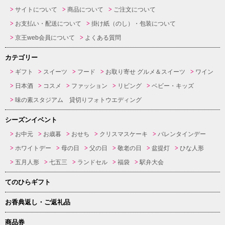
サイトについて
商品について
ご注文について
お支払い・配送について
掛け紙（のし）・包装について
京王web会員について
よくある質問
カテゴリー
ギフト
スイーツ
フード
お取り寄せ グルメ＆スイーツ
ワイン
日本酒
コスメ
ファッション
リビング
ベビー・キッズ
味の素スタジアム 貸切りフォトウエディング
シーズンイベント
お中元
お歳暮
おせち
クリスマスケーキ
バレンタインデー
ホワイトデー
母の日
父の日
敬老の日
盆提灯
ひな人形
五月人形
七五三
ランドセル
福袋
駅弁大会
てのひらギフト
お香典返し・ご返礼品
商品券