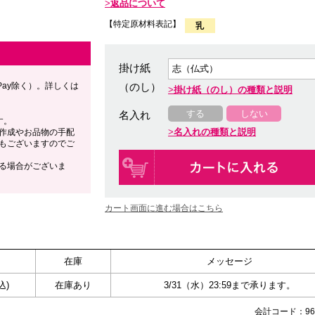
返品について
【特定原材料表記】
掛け紙
Pay除く）。詳しくは
（のし）
掛け紙（のし）の種類と説明
する
しない
名入れ
す。
名入れの種類と説明
作成やお品物の手配
もございますのでご
る場合がございま
カート画面に進む場合はこちら
在庫
メッセージ
込)
在庫あり
3/31（水）23:59まで承ります。
会計コード：969