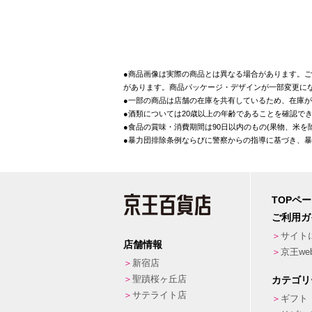
●商品画像は実際の商品とは異なる場合があります。ご
があります。商品パッケージ・デザインが一部変更に
●一部の商品は店舗の在庫を共有しているため、在庫
●酒類については20歳以上の年齢であることを確認で
●食品の賞味・消費期間は90日以内のもの(果物、米
●暴力団排除条例ならびに警察からの指導に基づき、
TOPペ
ご利用ガ
サイト
店舗情報
京王w
新宿店
聖蹟桜ヶ丘店
カテゴリ
サテライト店
ギフト