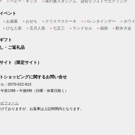
グ
ベビー・キッズ
味の素スタジアム 貸切りフォトウエディング
イベント
お歳暮
おせち
クリスマスケーキ
バレンタインデー
ホワ
ひな人形
五月人形
七五三
ランドセル
福袋
駅弁大会
ギフト
し・ご返礼品
サイト（限定サイト）
トショッピングに関するお問い合せ
：0570-022-810
午前10時～午後6時（日曜・休業日除く）
わせフォーム
付けておりますが、お返事は上記時間内となります。
ト