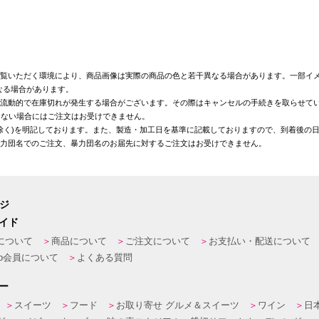
覧いただく環境により、商品画像は実際の商品の色と若干異なる場合があります。一部イメ
なる場合があります。
が流動的で在庫切れが発生する場合がございます。その際はキャンセルの手続きを取らせて
きない場合にはご注文はお受けできません。
を除く)を明記しております。また、製造・加工日を基準に記載しておりますので、到着後の
暴力団名でのご注文、暴力団名のお届先に対するご注文はお受けできません。
ージ
イド
について
商品について
ご注文について
お支払い・配送について
eb会員について
よくある質問
ー
スイーツ
フード
お取り寄せ グルメ＆スイーツ
ワイン
日