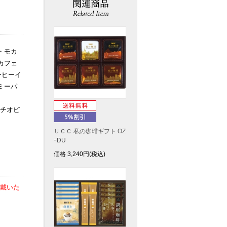
・モカ
カフェ
ーヒーイ
ミーパ
チオピ
ＵＣＣ 私の珈琲ギフト OZ
ｰDU
価格
3,240
円(税込)
戴いた