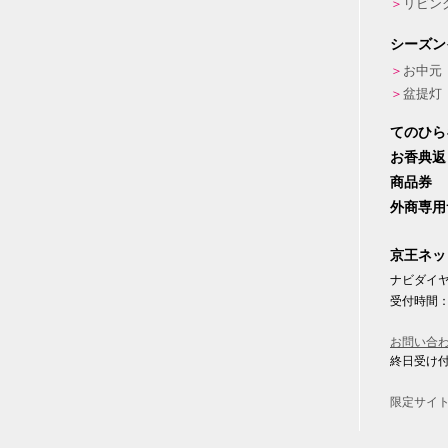
リビン
シーズン
お中元
盆提灯
てのひら
お香典返
商品券
外商専用
京王ネッ
ナビダイヤル
受付時間：
お問い合
終日受け
限定サイ