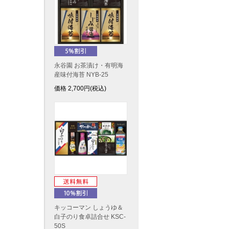
永谷園 お茶漬け・有明海
産味付海苔 NYB-25
価格
2,700
円(税込)
キッコーマン しょうゆ＆
白子のり食卓詰合せ KSC-
50S