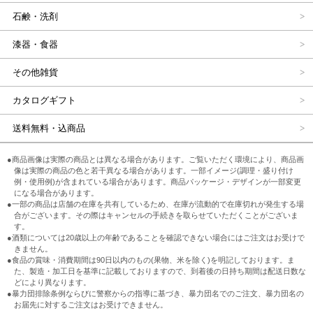
石鹸・洗剤
漆器・食器
その他雑貨
カタログギフト
送料無料・込商品
●商品画像は実際の商品とは異なる場合があります。ご覧いただく環境により、商品画
像は実際の商品の色と若干異なる場合があります。一部イメージ(調理・盛り付け
例・使用例)が含まれている場合があります。商品パッケージ・デザインが一部変更
になる場合があります。
●一部の商品は店舗の在庫を共有しているため、在庫が流動的で在庫切れが発生する場
合がございます。その際はキャンセルの手続きを取らせていただくことがございま
す。
●酒類については20歳以上の年齢であることを確認できない場合にはご注文はお受けで
きません。
●食品の賞味・消費期間は90日以内のもの(果物、米を除く)を明記しております。ま
た、製造・加工日を基準に記載しておりますので、到着後の日持ち期間は配送日数な
どにより異なります。
●暴力団排除条例ならびに警察からの指導に基づき、暴力団名でのご注文、暴力団名の
お届先に対するご注文はお受けできません。