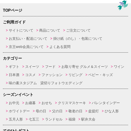
TOPページ
ご利用ガイド
サイトについて
商品について
ご注文について
お支払い・配送について
掛け紙（のし）・包装について
京王web会員について
よくある質問
カテゴリー
ギフト
スイーツ
フード
お取り寄せ グルメ＆スイーツ
ワイン
日本酒
コスメ
ファッション
リビング
ベビー・キッズ
味の素スタジアム 貸切りフォトウエディング
シーズンイベント
お中元
お歳暮
おせち
クリスマスケーキ
バレンタインデー
ホワイトデー
母の日
父の日
敬老の日
盆提灯
ひな人形
五月人形
七五三
ランドセル
福袋
駅弁大会
てのひらギフト