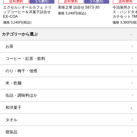
エクセルシオールカフェ ドリ
美味之誉 詰合せ 5873-30
今治泉州さくら
ップコーヒー＆洋菓子詰合せ
ス・ハンドタ
価格
3,240
円(税込)
EXｰCOA
カチセット TMS
価格
3,240
円(税込)
価格
3,300
円(税
カテゴリーから選ぶ
お茶
コーヒー・紅茶・飲料
のり・梅干・佃煮
米・乾麺
缶詰・調味料ほか
和洋菓子
タオル
寝装品