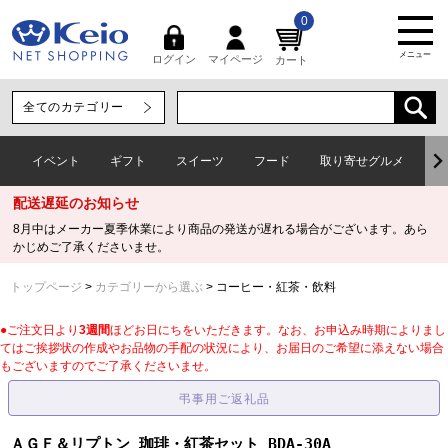
0
メニュー
マイページ
ログイン
カート
イベント
ギフト
スイーツ
フード
取り寄せグルメ
ワ
配送遅延のお知らせ
8月中はメーカー夏季休業により商品の発送が遅れる場合がございます。あら
かじめご了承くださいませ。
トップページ
カテゴリーから選ぶ
コーヒー・紅茶・飲料
●ご注文日より
3週間
ほどお日にちをいただきます。なお、お申込み時期によりまし
てはご挨拶状の作成やお品物の手配の状況により、お届日のご希望に添えない場合
もございますのでご了承くださいませ。
ＡＧＦ＆リプトン 珈琲・紅茶セット BDA-30A