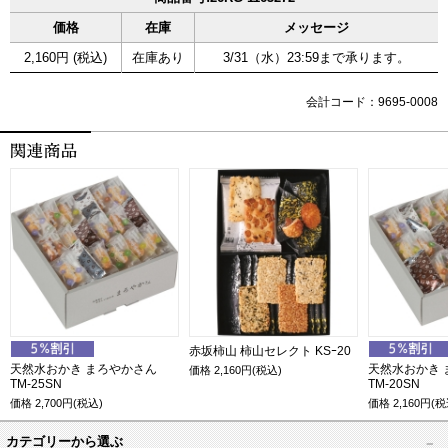
価格
在庫
メッセージ
2,160円 (税込)
在庫あり
3/31（水）23:59まで承ります。
会計コード：9695-0008
赤坂柿山 柿山セレクト KSｰ20
天然水おかき まろやかさん
天然水おかき 
価格
2,160
円(税込)
TM-25SN
TM-20SN
価格
2,700
円(税込)
価格
2,160
円(税
カテゴリーから選ぶ