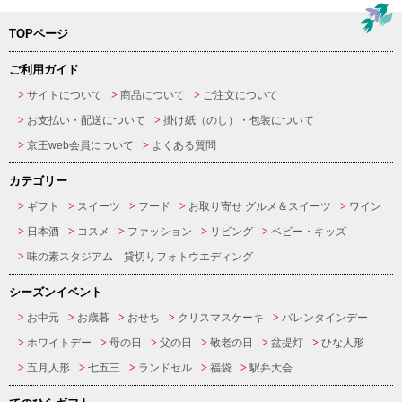
TOPページ
ご利用ガイド
サイトについて
商品について
ご注文について
お支払い・配送について
掛け紙（のし）・包装について
京王web会員について
よくある質問
カテゴリー
ギフト
スイーツ
フード
お取り寄せ グルメ＆スイーツ
ワイン
日本酒
コスメ
ファッション
リビング
ベビー・キッズ
味の素スタジアム 貸切りフォトウエディング
シーズンイベント
お中元
お歳暮
おせち
クリスマスケーキ
バレンタインデー
ホワイトデー
母の日
父の日
敬老の日
盆提灯
ひな人形
五月人形
七五三
ランドセル
福袋
駅弁大会