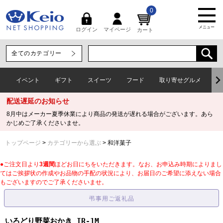
0
メニュー
マイページ
ログイン
カート
イベント
ギフト
スイーツ
フード
取り寄せグルメ
ワ
配送遅延のお知らせ
8月中はメーカー夏季休業により商品の発送が遅れる場合がございます。あら
かじめご了承くださいませ。
トップページ
カテゴリーから選ぶ
和洋菓子
●ご注文日より
3週間
ほどお日にちをいただきます。なお、お申込み時期によりまし
てはご挨拶状の作成やお品物の手配の状況により、お届日のご希望に添えない場合
もございますのでご了承くださいませ。
いろどり野菜おかき IR-1M