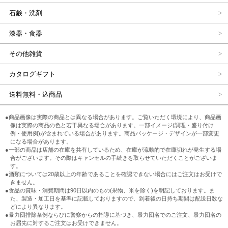
石鹸・洗剤
漆器・食器
その他雑貨
カタログギフト
送料無料・込商品
●商品画像は実際の商品とは異なる場合があります。ご覧いただく環境により、商品画
像は実際の商品の色と若干異なる場合があります。一部イメージ(調理・盛り付け
例・使用例)が含まれている場合があります。商品パッケージ・デザインが一部変更
になる場合があります。
●一部の商品は店舗の在庫を共有しているため、在庫が流動的で在庫切れが発生する場
合がございます。その際はキャンセルの手続きを取らせていただくことがございま
す。
●酒類については20歳以上の年齢であることを確認できない場合にはご注文はお受けで
きません。
●食品の賞味・消費期間は90日以内のもの(果物、米を除く)を明記しております。ま
た、製造・加工日を基準に記載しておりますので、到着後の日持ち期間は配送日数な
どにより異なります。
●暴力団排除条例ならびに警察からの指導に基づき、暴力団名でのご注文、暴力団名の
お届先に対するご注文はお受けできません。